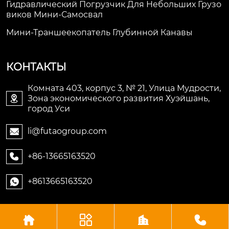
Гидравлический Погрузчик Для Небольших Грузо
Виков Мини-Самосвал
Мини-Траншеекопатель Глубинной Канавы
КОНТАКТЫ
Комната 403, корпус 3, № 21, Улица Мудрости,
Зона экономического развития Хуэйшань,

город Уси
li@futaogroup.com

+86-13665163520

+8613665163520





Авторское право©ООО Импорт и экспорт Уси Футао