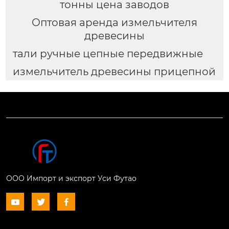
тонны цена заводов
Оптовая аренда измельчителя
древесины
тали ручные цепные передвижные
измельчитель древесины прицепной
ООО Импорт и экспорт Уси Футао


