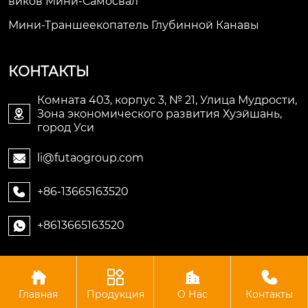
Виков Мини-Самосвал
Мини-Траншеекопатель Глубинной Канавы
КОНТАКТЫ
Комната 403, корпус 3, № 21, Улица Мудрости,
Зона экономического развития Хуэйшань,

город Уси
li@futaogroup.com

+86-13665163520

+8613665163520





Авторское право©ООО Импорт и экспорт Уси Футао
Главная
Продукция
О Нас
Контакты