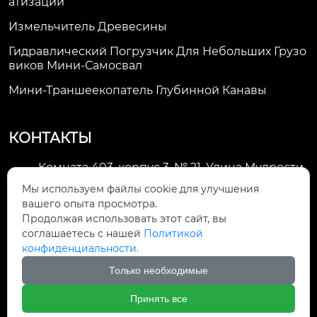
Атизации
Измельчитель Древесины
Гидравлический Погрузчик Для Небольших Грузо
Виков Мини-Самосвал
Мини-Траншеекопатель Глубинной Канавы
КОНТАКТЫ
Комната 403, корпус 3, № 21, Улица Мудрости,
Зона экономического развития Хуэйшань,

Мы используем файлы cookie для улучшения
город Уси
вашего опыта просмотра.
Продолжая использовать этот сайт, вы
li@futaogroup.com

соглашаетесь с нашей
Политикой
конфиденциальности.
+86-13665163520

Только необходимые
+8613665163520

Принять все