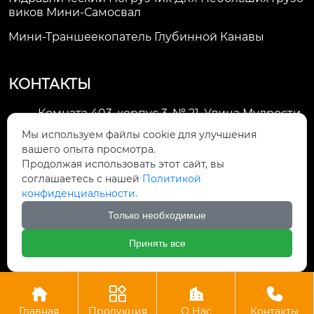
Виков Мини-Самосвал
Мини-Траншеекопатель Глубинной Канавы
КОНТАКТЫ
Комната 403, корпус 3, № 21, Улица Мудрости,
Зона экономического развития Хуэйшань,

Мы используем файлы cookie для улучшения
город Уси
вашего опыта просмотра.
Продолжая использовать этот сайт, вы
li@futaogroup.com

соглашаетесь с нашей
Политикой
конфиденциальности.
+86-13665163520

Только необходимые
+8613665163520

Принять все




Авторское право©ООО Импорт и экспорт Уси Футао
Главная
Продукция
О Нас
Контакты