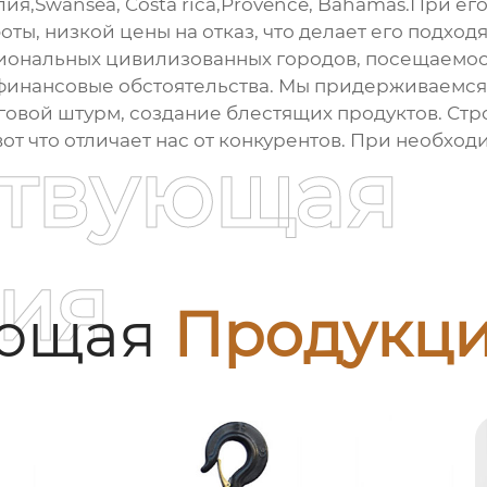
лия,Swansea, Costa rica,Provence, Bahamas.При е
ты, низкой цены на отказ, что делает его подхо
иональных цивилизованных городов, посещаемос
 финансовые обстоятельства. Мы придерживаем
говой штурм, создание блестящих продуктов. Стр
вот что отличает нас от конкурентов. При необход
ствующая
ия
ующая
Продукц