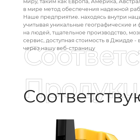
миру, таким как Европа, Америка, Австра
в мире метод обеспечения надежной рабо
Наше предприятие. находясь внутри нац
учитывая уникальные географические и
на людей, тщательное производство, моз
сервис, доступная стоимость в Джидде - 
Соответ
через нашу веб-страницу
Продукц
Соответств