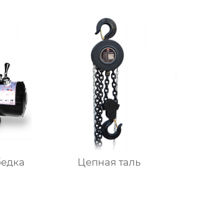
бедка
Цепная таль