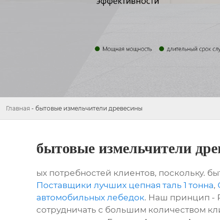
Главная
-
бытовые измельчители древесины
бытовые измельчители др
ых потребностей клиентов, поскольку. б
Поставщики лучших цепная таль 1 тонна
,
автомобильных лебедок
. Наш принцип -
сотрудничать с большим количеством кли