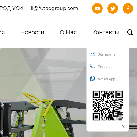
ОРОД УСИ
li@futaogroup.com



ия
Новости
О Нас
Контакты

Эл. почта
Телефон
WhatsApp