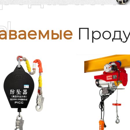
ы
аваемые
Проду