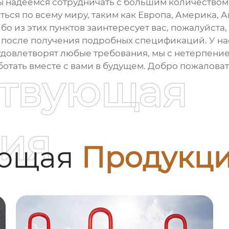
ы надеемся сотрудничать с большим количеством 
ться по всему миру, таким как Европа, Америка, А
бо из этих пунктов заинтересует вас, пожалуйста,
после получения подробных спецификаций. У на
удовлетворят любые требования, мы с нетерпен
отать вместе с вами в будущем. Добро пожаловат
ствующая
ия
ующая
Продукц