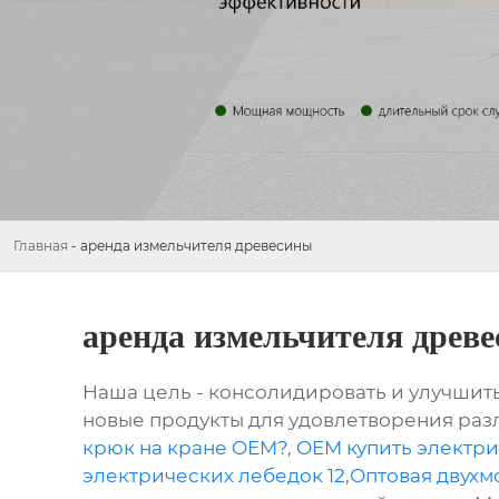
Главная
-
аренда измельчителя древесины
аренда измельчителя древ
Наша цель - консолидировать и улучшить
новые продукты для удовлетворения раз
крюк на кране OEM?
,
OEM купить электр
электрических лебедок 12
,
Оптовая двухм