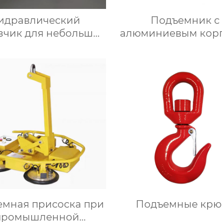
идравлический
Подъемник с
зчик для небольших
алюминиевым кор
рузовиков мини-
самосвал
емная присоска при
Подъемные крю
промышленной