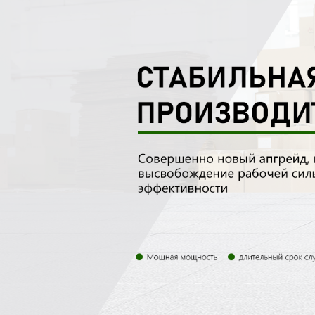
Самые П