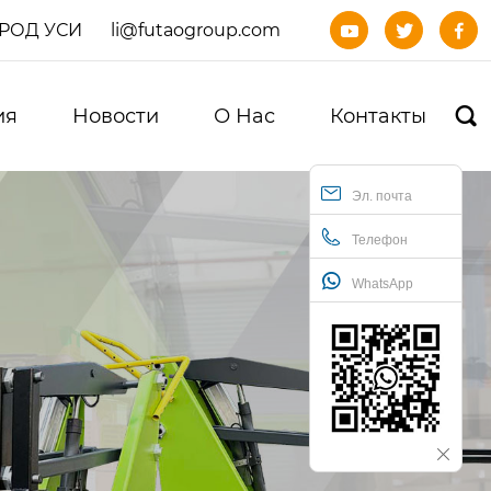
ОРОД УСИ
li@futaogroup.com



ия
Новости
О Нас
Контакты

Эл. почта
Телефон
WhatsApp