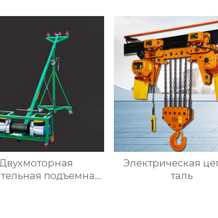
Двухмоторная
Электрическая це
ительная подъемная
таль
шина для стекла