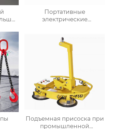
ий
Портативные
ольших
электрические
и-
погрузчики
опы
Подъемная присоска при
промышленной