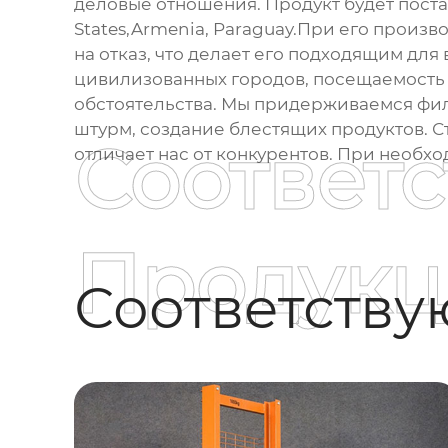
деловые отношения. Продукт будет поста
States,Armenia, Paraguay.При его произ
на отказ, что делает его подходящим дл
цивилизованных городов, посещаемость 
обстоятельства. Мы придерживаемся фи
штурм, создание блестящих продуктов. Ст
Соответ
отличает нас от конкурентов. При необх
Продукц
Соответств