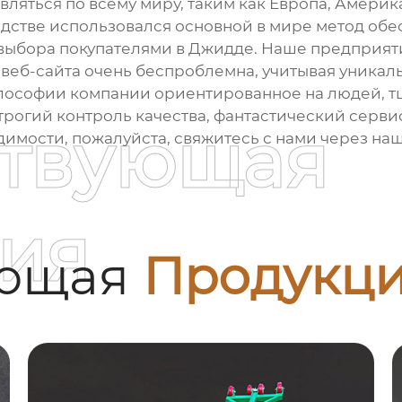
вляться по всему миру, таким как Европа, Америк
водстве использовался основной в мире метод об
я выбора покупателями в Джидде. Наше предприят
веб-сайта очень беспроблемна, учитывая уника
лософии компании ориентированное на людей, т
рогий контроль качества, фантастический сервис,
ствующая
одимости, пожалуйста, свяжитесь с нами через на
ия
ующая
Продукц