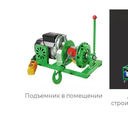
Подъемник в помещении
стро
ма