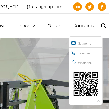
ОРОД УСИ
li@futaogroup.com



ия
Новости
О Нас
Контакты

Эл. почта
Телефон
WhatsApp