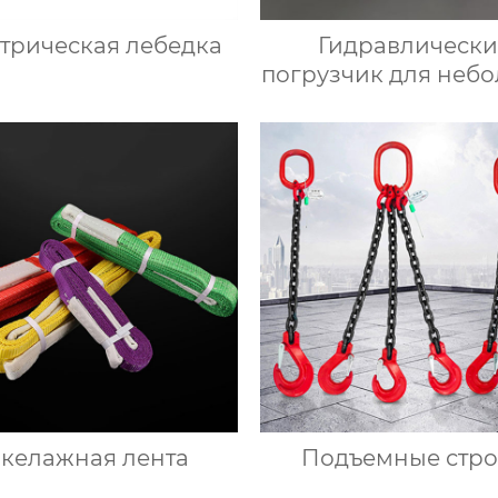
трическая лебедка
Гидравлическ
погрузчик для неб
грузовиков мин
самосвал
акелажная лента
Подъемные стр