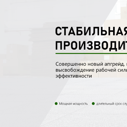
Самые П