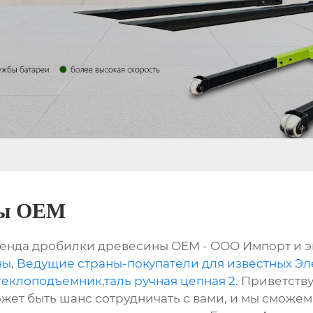
ны OEM
Аренда дробилки древесины OEM - ООО Импорт и э
ны
,
Ведущие страны-покупатели для известных Эл
стеклоподъемник
,
таль ручная цепная 2
. Приветст
может быть шанс сотрудничать с вами, и мы сможе