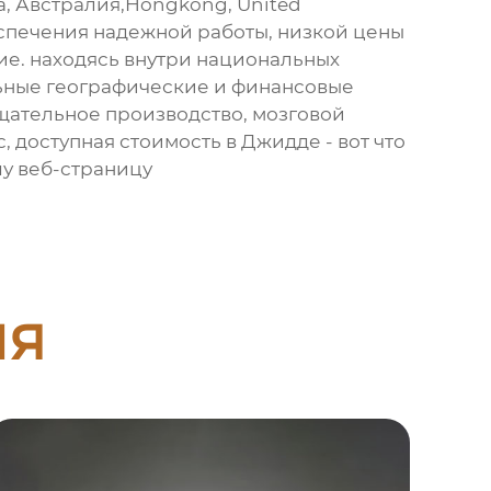
а, Австралия,Hongkong, United
еспечения надежной работы, низкой цены
ие. находясь внутри национальных
льные географические и финансовые
щательное производство, мозговой
 доступная стоимость в Джидде - вот что
шу веб-страницу
ия